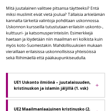
Mitä juutalainen valitsee pitsansa täytteeksi? Entä
miksi muslimit eivät vietä joulua? Tällaisia arkielämän
kannalta tärkeitä valintoja pohditaan uskonnossa.
Uskonnon kursseilla tutustutaan erilaisiin uskonto-,
kulttuuri- ja katsomusperinteisiin. Esimerkkejä
haetaan ja löydetään niin maailman eri kolkista kuin
myös koto-Suomestakin. Mahdollisuuksien mukaan
vieraillaan erilaisissa uskonnollisissa yhteisöissä
sekä Riihimäellä että pääkaupunkiseudulla.
UE1 Uskonto ilmiönä – juutalaisuuden,
kristinuskon ja islamin jäljillä (1. vsk)
UE2 Maailmanlaajuinen kristinusko (2.