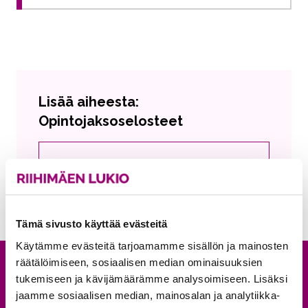
Lisää aiheesta:
Opintojaksoselosteet
Uskonto
Nykyinen sivu
Klikkaa käyttääksesi valikkoa
Tämä sivusto käyttää evästeitä
Käytämme evästeitä tarjoamamme sisällön ja mainosten
räätälöimiseen, sosiaalisen median ominaisuuksien
Anna palautetta
tukemiseen ja kävijämäärämme analysoimiseen. Lisäksi
jaamme sosiaalisen median, mainosalan ja analytiikka-