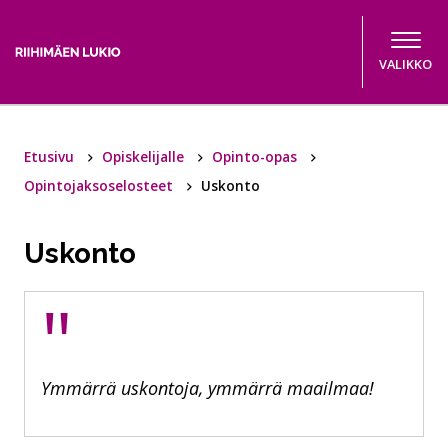
Hyppää sisältöön
VALIKKO
Etusivu
Opiskelijalle
Opinto-opas
Opintojaksoselosteet
Uskonto
Uskonto
"
Ymmärrä uskontoja, ymmärrä maailmaa!