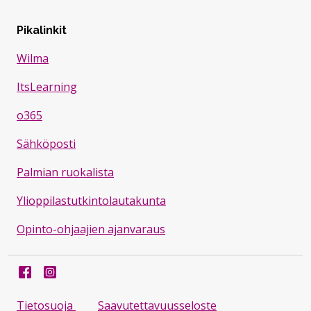
Pikalinkit
Wilma
ItsLearning
o365
Sähköposti
Palmian ruokalista
Ylioppilastutkintolautakunta
Opinto-ohjaajien ajanvaraus
Facebook
Instagram
Tietosuoja
Saavutettavuusseloste