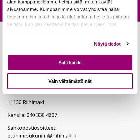
alan kumppaneillemme tietoja siitä, miten käytät
Palautepalvelu
Siirtyy ulkoiselle sivust
sivustoamme. Kumppanimme voivat yhdistää näitä
tietoja muihin tietoihin, joita olet antanut heille tai joita on
kerätty, kun olet käyttänyt heidän palvelujaan. Voit
muuttaa evästeasetuksiesi hyväksyntää sivuston
alalaidassa olevasta
Evästeet
- linkistä.
Näytä tiedot
Salli kaikki
Riihimäen lukio
Vain välttämättömät
Koulukatu 5
11130 Riihimäki
Kanslia: 040 330 4607
Sähköpostiosoitteet:
etunimi.sukunimi@riihimaki.fi