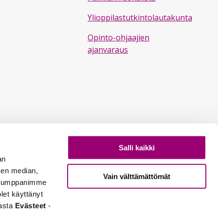
Ylioppilastutkintolautakunta
Opinto-ohjaajien
ajanvaraus
Salli kaikki
an
sen median,
Vain välttämättömät
. Kumppanimme
olet käyttänyt
vasta
Evästeet
-