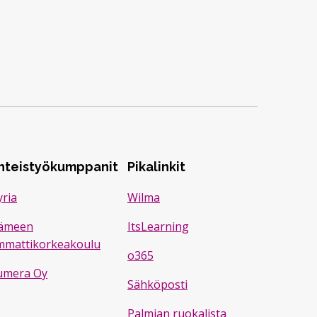
hteistyökumppanit
Pikalinkit
ria
Wilma
ämeen
ItsLearning
mmattikorkeakoulu
o365
umera Oy
Sähköposti
Palmian ruokalista