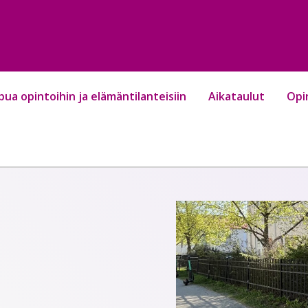
pua opintoihin ja elämäntilanteisiin
Aikataulut
Opi