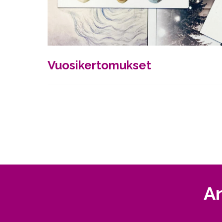
Vuosikertomukset
A