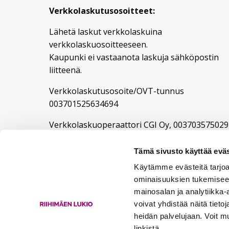
Verkkolaskutusosoitteet:
Lähetä laskut verkkolaskuina
verkkolaskuosoitteeseen.
Kaupunki ei vastaanota laskuja sähköpostin
liitteenä.
Verkkolaskutusosoite/OVT-tunnus
003701525634694
Verkkolaskuoperaattori CGI Oy, 003703575029
Kaupungin y-tunnus 0152563-4
Tämä sivusto käyttää eväs
Tilausviite lukion laskuihin: 19500236
Käytämme evästeitä tarjoa
ominaisuuksien tukemisee
mainosalan ja analytiikka
voivat yhdistää näitä tietoja
heidän palvelujaan. Voit 
linkistä.