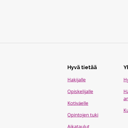
Hyvä tietää
Y
Hakijalle
Hy
Opiskelijalle
H
a
Kotiväelle
K
Opintojen tuki
Aikataulut