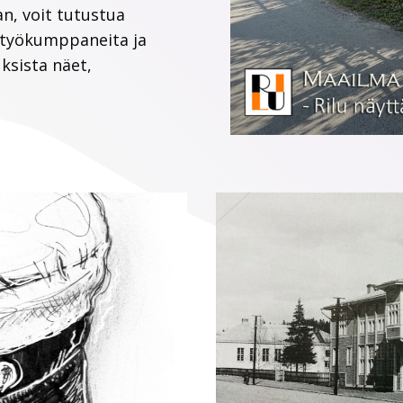
an, voit tutustua
istyökumppaneita ja
ksista näet,