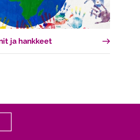
it ja hankkeet
 ulkoiselle sivustolle