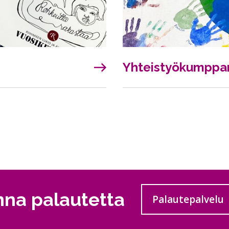
Yhteistyökumppan
nna palautetta
Palautepalvelu
Siirtyy