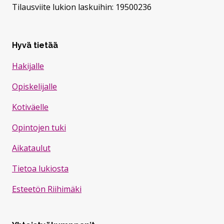
Tilausviite lukion laskuihin: 19500236
Hyvä tietää
Hakijalle
Opiskelijalle
Kotiväelle
Opintojen tuki
Aikataulut
Tietoa lukiosta
Esteetön Riihimäki