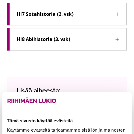
HI7 Sotahistoria (2. vsk)
HI8 Abihistoria (3. vsk)
Lisää aiheesta:
Opintojaksoselosteet
Historia
Nykyinen sivu
Klikkaa käyttääksesi valikkoa
Tämä sivusto käyttää evästeitä
Käytämme evästeitä tarjoamamme sisällön ja mainosten