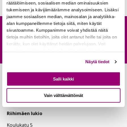
räätälöimiseen, sosiaalisen median ominaisuuksien
tukemiseen ja kävijämäärämme analysoimiseen. Lisäksi
jaamme sosiaalisen median, mainosalan ja analytiikka-
alan kumppaneillemme tietoja siitä, miten käytät
Anna palautetta
sivustoamme. Kumppanimme voivat yhdistää näitä
tietoja muihin tietoihin, joita olet antanut heille tai joita on
kerätty, kun olet käyttänyt heidän palvelujaan. Voit
Palautepalvelu
Siirtyy ulkoiselle sivust
muuttaa evästeasetuksiesi hyväksyntää sivuston
alalaidassa olevasta
Evästeet
- linkistä.
Näytä tiedot
Salli kaikki
Vain välttämättömät
Riihimäen lukio
Koulukatu 5