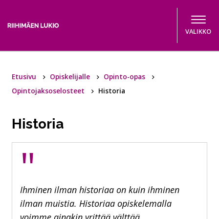
Hyppää sisältöön
VALIKKO
Etusivu
Opiskelijalle
Opinto-opas
Opintojaksoselosteet
Historia
Historia
"
Ihminen ilman historiaa on kuin ihminen
ilman muistia. Historiaa opiskelemalla
voimme ainakin yrittää välttää