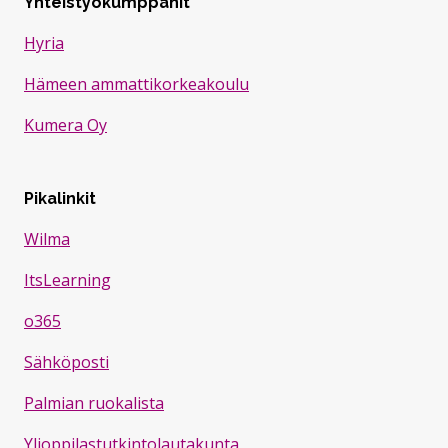
Yhteistyökumppanit
Hyria
Hämeen ammattikorkeakoulu
Kumera Oy
Pikalinkit
Wilma
ItsLearning
o365
Sähköposti
Palmian ruokalista
Ylioppilastutkintolautakunta