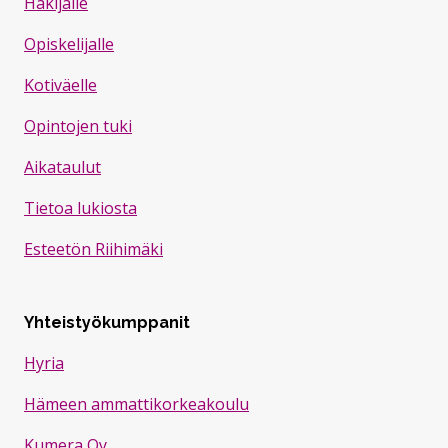
Hakijalle
Opiskelijalle
Kotiväelle
Opintojen tuki
Aikataulut
Tietoa lukiosta
Esteetön Riihimäki
Yhteistyökumppanit
Hyria
Hämeen ammattikorkeakoulu
Kumera Oy