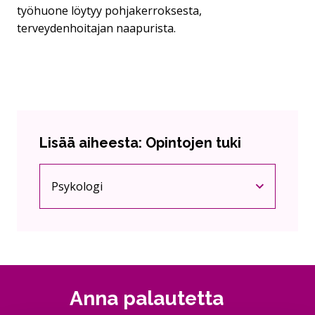
työhuone löytyy pohjakerroksesta,
terveydenhoitajan naapurista.
Lisää aiheesta: Opintojen tuki
Psykologi
Nykyinen sivu
Klikkaa käyttääksesi valikkoa
Anna palautetta