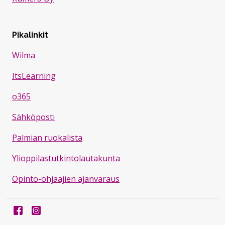
Pikalinkit
Wilma
ItsLearning
o365
Sähköposti
Palmian ruokalista
Ylioppilastutkintolautakunta
Opinto-ohjaajien ajanvaraus
Facebook
Instagram