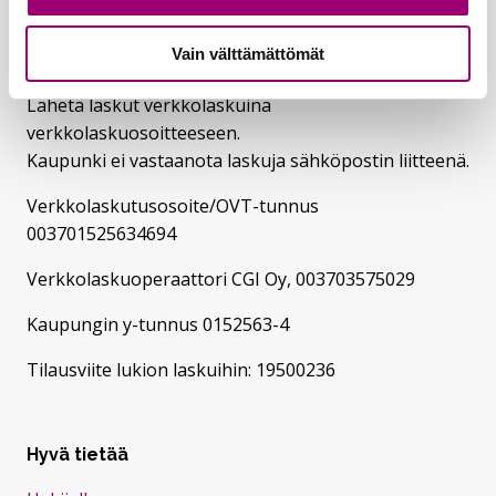
etunimi.sukunimi@riihimaki.fi
Vain välttämättömät
Verkkolaskutusosoitteet:
Lähetä laskut verkkolaskuina
verkkolaskuosoitteeseen.
Kaupunki ei vastaanota laskuja sähköpostin liitteenä.
Verkkolaskutusosoite/OVT-tunnus
003701525634694
Verkkolaskuoperaattori CGI Oy, 003703575029
Kaupungin y-tunnus 0152563-4
Tilausviite lukion laskuihin: 19500236
Hyvä tietää