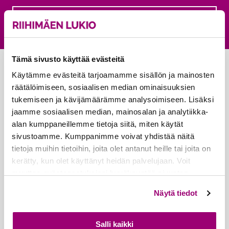
Palautepalvelu
Siirtyy ulkoiselle sivust
Tämä sivusto käyttää evästeitä
Käytämme evästeitä tarjoamamme sisällön ja mainosten
räätälöimiseen, sosiaalisen median ominaisuuksien
tukemiseen ja kävijämäärämme analysoimiseen. Lisäksi
jaamme sosiaalisen median, mainosalan ja analytiikka-
alan kumppaneillemme tietoja siitä, miten käytät
sivustoamme. Kumppanimme voivat yhdistää näitä
Riihimäen lukio
tietoja muihin tietoihin, joita olet antanut heille tai joita on
Koulukatu 5
kerätty, kun olet käyttänyt heidän palvelujaan. Voit
muuttaa evästeasetuksiesi hyväksyntää sivuston
11130 Riihimäki
alalaidassa olevasta
Evästeet
- linkistä.
Näytä tiedot
Kanslia: 040 330 4607
Sähköpostiosoitteet:
Salli kaikki