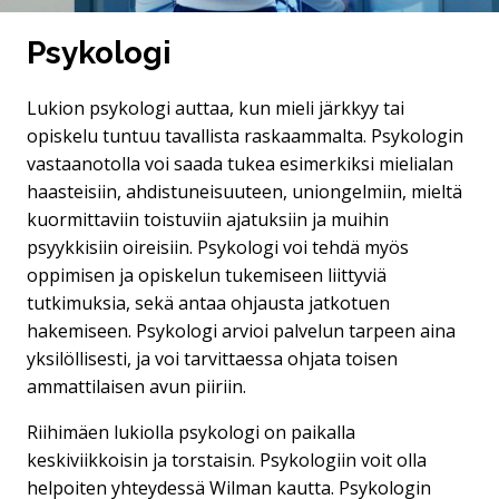
Psykologi
Lukion psykologi auttaa, kun mieli järkkyy tai
opiskelu tuntuu tavallista raskaammalta. Psykologin
vastaanotolla voi saada tukea esimerkiksi mielialan
haasteisiin, ahdistuneisuuteen, uniongelmiin, mieltä
kuormittaviin toistuviin ajatuksiin ja muihin
psyykkisiin oireisiin. Psykologi voi tehdä myös
oppimisen ja opiskelun tukemiseen liittyviä
tutkimuksia, sekä antaa ohjausta jatkotuen
hakemiseen. Psykologi arvioi palvelun tarpeen aina
yksilöllisesti, ja voi tarvittaessa ohjata toisen
ammattilaisen avun piiriin.
Riihimäen lukiolla psykologi on paikalla
keskiviikkoisin ja torstaisin. Psykologiin voit olla
helpoiten yhteydessä Wilman kautta. Psykologin