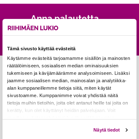
Anna palautetta
Palautepalvelu
Siirtyy ulkoiselle sivust
Tämä sivusto käyttää evästeitä
Käytämme evästeitä tarjoamamme sisällön ja mainosten
räätälöimiseen, sosiaalisen median ominaisuuksien
tukemiseen ja kävijämäärämme analysoimiseen. Lisäksi
jaamme sosiaalisen median, mainosalan ja analytiikka-
alan kumppaneillemme tietoja siitä, miten käytät
sivustoamme. Kumppanimme voivat yhdistää näitä
tietoja muihin tietoihin, joita olet antanut heille tai joita on
Riihimäen lukio
kerätty, kun olet käyttänyt heidän palvelujaan. Voit
muuttaa evästeasetuksiesi hyväksyntää sivuston
Koulukatu 5
alalaidassa olevasta
Evästeet
- linkistä.
Näytä tiedot
11130 Riihimäki