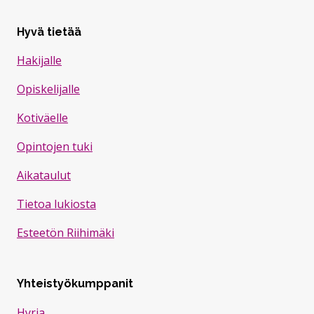
Hyvä tietää
Hakijalle
Opiskelijalle
Kotiväelle
Opintojen tuki
Aikataulut
Tietoa lukiosta
Esteetön Riihimäki
Yhteistyökumppanit
Hyria