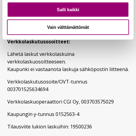
Kanslia: 040 330 4607
Salli kaikki
Sähköpostiosoitteet:
Vain välttämättömät
etunimi.sukunimi@riihimaki.fi
Verkkolaskutusosoitteet:
Lähetä laskut verkkolaskuina
verkkolaskuosoitteeseen.
Kaupunki ei vastaanota laskuja sähköpostin liitteenä.
Verkkolaskutusosoite/OVT-tunnus
003701525634694
Verkkolaskuoperaattori CGI Oy, 003703575029
Kaupungin y-tunnus 0152563-4
Tilausviite lukion laskuihin: 19500236