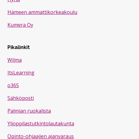
Hämeen ammattikorkeakoulu
Kumera Oy
Pikalinkit
Wilma
ItsLearning
o365
Sähköposti
Palmian ruokalista
Ylioppilastutkintolautakunta
Opinto-ohjaajien ajanvaraus