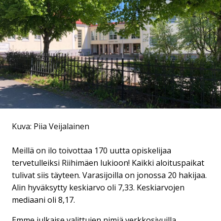
Kuva: Piia Veijalainen
Meillä on ilo toivottaa 170 uutta opiskelijaa
tervetulleiksi Riihimäen lukioon! Kaikki aloituspaikat
tulivat siis täyteen. Varasijoilla on jonossa 20 hakijaa.
Alin hyväksytty keskiarvo oli 7,33. Keskiarvojen
mediaani oli 8,17.
Emme julkaise valittujen nimiä verkkosivuilla,