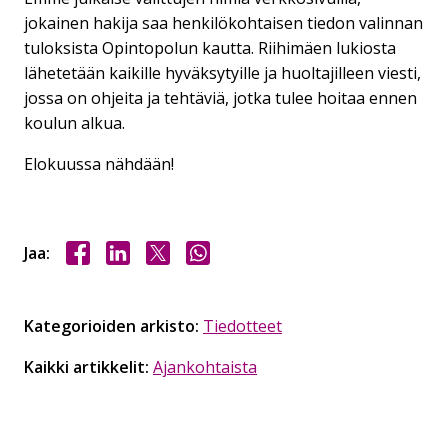
jokainen hakija saa henkilökohtaisen tiedon valinnan
tuloksista Opintopolun kautta. Riihimäen lukiosta
lähetetään kaikille hyväksytyille ja huoltajilleen viesti,
jossa on ohjeita ja tehtäviä, jotka tulee hoitaa ennen
koulun alkua.
Elokuussa nähdään!
Jaa Facebookissa
Jaa LinkedInissä
Jaa X:ssä
Jaa WhasAppissa
Jaa:
Kategorioiden arkisto:
Tiedotteet
Kaikki artikkelit:
Ajankohtaista