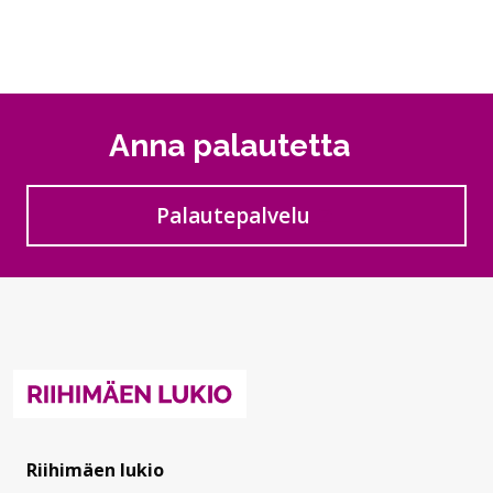
Anna palautetta
Palautepalvelu
Siirtyy ulkoiselle sivust
Riihimäen lukio