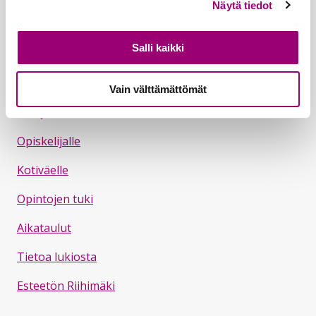
Kaupungin y-tunnus 0152563-4
Näytä tiedot
Tilausviite lukion laskuihin: 19500236
Salli kaikki
Hyvä tietää
Vain välttämättömät
Hakijalle
Opiskelijalle
Kotiväelle
Opintojen tuki
Aikataulut
Tietoa lukiosta
Esteetön Riihimäki