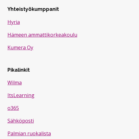
Yhteistyökumppanit
Hyria
Hämeen ammattikorkeakoulu
Kumera Oy
Pikalinkit
Wilma
ItsLearning
o365
Sähköposti
Palmian ruokalista