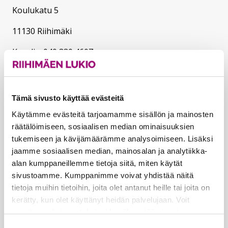
Koulukatu 5
11130 Riihimäki
Kanslia: 040 330 4607
Sähköpostiosoitteet:
etunimi.sukunimi@riihimaki.fi
Tämä sivusto käyttää evästeitä
Verkkolaskutusosoitteet:
Käytämme evästeitä tarjoamamme sisällön ja mainosten
Lähetä laskut verkkolaskuina
räätälöimiseen, sosiaalisen median ominaisuuksien
tukemiseen ja kävijämäärämme analysoimiseen. Lisäksi
verkkolaskuosoitteeseen.
jaamme sosiaalisen median, mainosalan ja analytiikka-
Kaupunki ei vastaanota laskuja sähköpostin liitteenä.
alan kumppaneillemme tietoja siitä, miten käytät
Verkkolaskutusosoite/OVT-tunnus
sivustoamme. Kumppanimme voivat yhdistää näitä
003701525634694
tietoja muihin tietoihin, joita olet antanut heille tai joita on
kerätty, kun olet käyttänyt heidän palvelujaan. Voit
Verkkolaskuoperaattori CGI Oy, 003703575029
muuttaa evästeasetuksiesi hyväksyntää sivuston
alalaidassa olevasta
Evästeet
- linkistä.